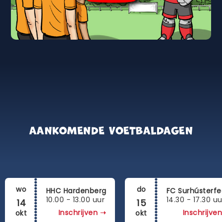
AANKOMENDE VOETBALDAGEN
wo
do
HHC Hardenberg
FC Surhústerf
10.00 - 13.00 uur
14.30 - 17.30 uu
14
15
Inschrijven
Inschrijven
okt
okt