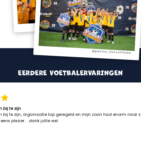
@panna_sterrenteam
@panna_sterrenteam
EERDERE VOETBALERVARINGEN
bij te zijn
bij te zijn, organisatie top geregeld en mijn zoon had enorm naar zij
eens plezier... dank jullie wel.