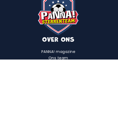
OVER ONS
PANNA! magazine
Ons team
Maatschappelijk
Contact
HOE HET WERKT
Inschrijven
Voetbaldagen
Finaledag
Sterrenteam
Veelgestelde vragen