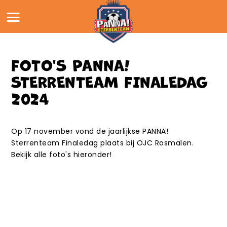
Sterrenteam JO14
OVER ONS
panna! magazine
Sterrenteam MO14
CONTACT
Maatschappelijk
FOTO'S PANNA!
INSCHRIJVEN
STERRENTEAM FINALEDAG
2024
Op 17 november vond de jaarlijkse PANNA!
Sterrenteam Finaledag plaats bij OJC Rosmalen.
Bekijk alle foto's hieronder!